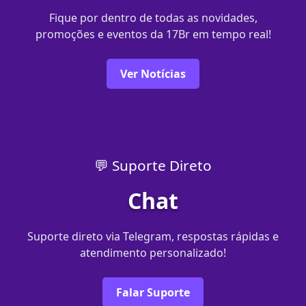
Fique por dentro de todas as novidades,
promoções e eventos da 17Br em tempo real!
Ver Notícias
💬 Suporte Direto
Chat
Suporte direto via Telegram, respostas rápidas e
atendimento personalizado!
Falar Suporte