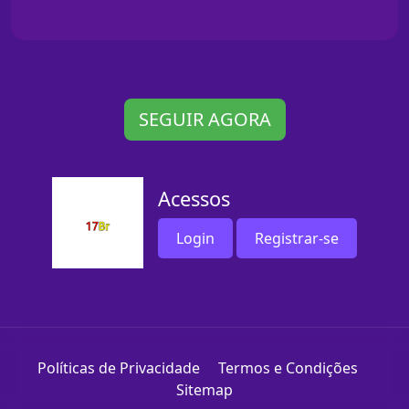
SEGUIR AGORA
Acessos
Login
Registrar-se
Políticas de Privacidade
Termos e Condições
Sitemap