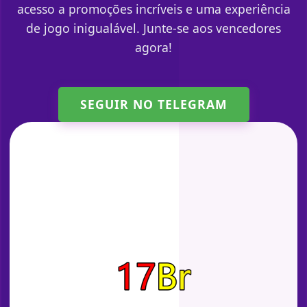
acesso a promoções incríveis e uma experiência
de jogo inigualável. Junte-se aos vencedores
agora!
SEGUIR NO TELEGRAM