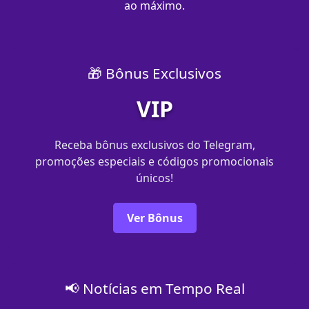
ao máximo.
🎁 Bônus Exclusivos
VIP
Receba bônus exclusivos do Telegram,
promoções especiais e códigos promocionais
únicos!
Ver Bônus
📢 Notícias em Tempo Real