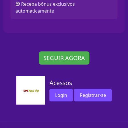
🎁 Receba bônus exclusivos
automaticamente
SEGUIR AGORA
Acessos
Login
Registrar-se