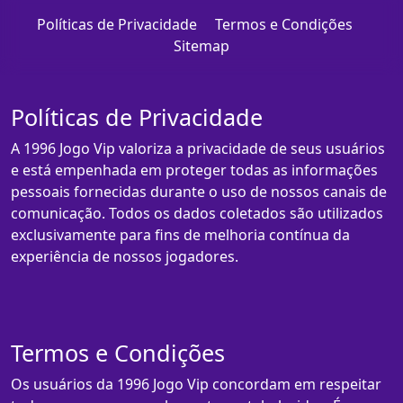
Políticas de Privacidade
Termos e Condições
Sitemap
Políticas de Privacidade
A 1996 Jogo Vip valoriza a privacidade de seus usuários
e está empenhada em proteger todas as informações
pessoais fornecidas durante o uso de nossos canais de
comunicação. Todos os dados coletados são utilizados
exclusivamente para fins de melhoria contínua da
experiência de nossos jogadores.
Termos e Condições
Os usuários da 1996 Jogo Vip concordam em respeitar