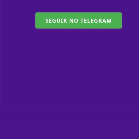
SEGUIR NO TELEGRAM