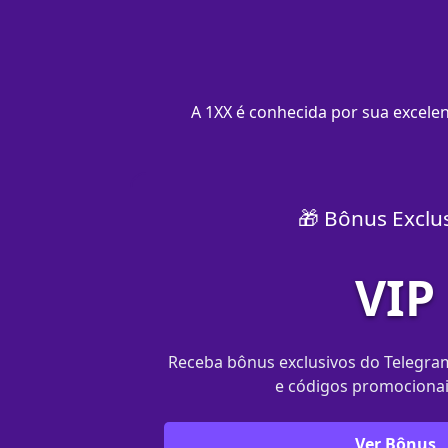
A 1XX é conhecida por sua excele
🎁 Bônus Exclu
VIP
Receba bônus exclusivos do Telegra
e códigos promocionai
Ver Bônus