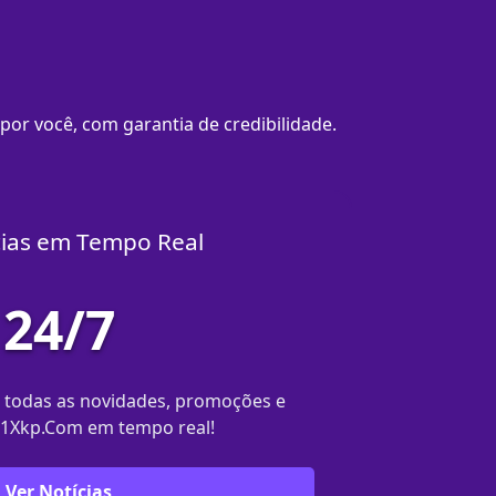
or você, com garantia de credibilidade.
cias em Tempo Real
24/7
e todas as novidades, promoções e
 1Xkp.Com em tempo real!
Ver Notícias