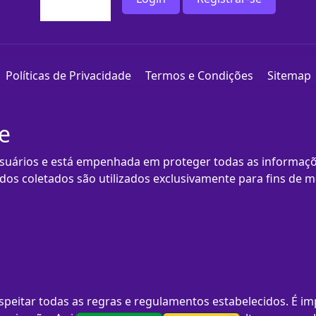
Políticas de Privacidade
Termos e Condições
Sitemap
de
 usuários e está empenhada em proteger todas as informaçõ
os coletados são utilizados exclusivamente para fins de m
eitar todas as regras e regulamentos estabelecidos. É im