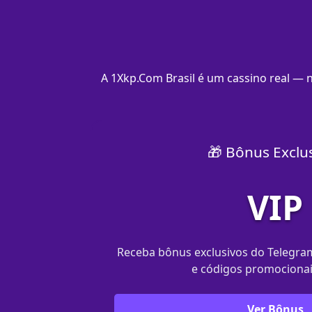
A 1Xkp.Com Brasil é um cassino real — 
🎁 Bônus Exclu
VIP
Receba bônus exclusivos do Telegra
e códigos promocionai
Ver Bônus