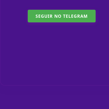
SEGUIR NO TELEGRAM