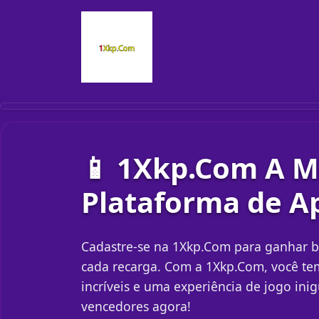
📱 1Xkp.Com A M
Plataforma de A
Cadastre-se na 1Xkp.Com para ganhar 
cada recarga. Com a 1Xkp.Com, você t
incríveis e uma experiência de jogo inig
vencedores agora!