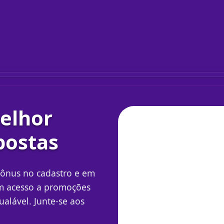
elhor
postas
bônus no cadastro e em
em acesso a promoções
ualável. Junte-se aos