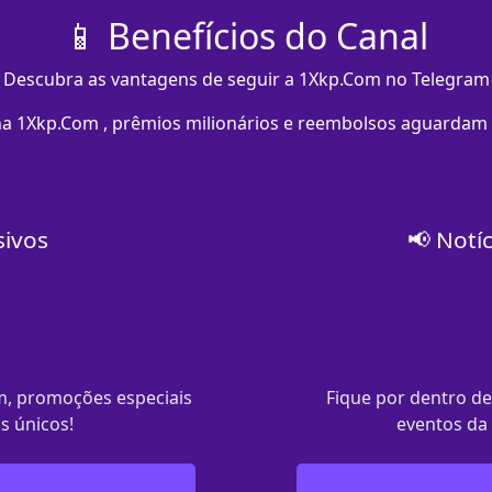
📱 Benefícios do Canal
Descubra as vantagens de seguir a 1Xkp.Com no Telegram
na 1Xkp.Com , prêmios milionários e reembolsos aguardam p
sivos
📢 Notí
m, promoções especiais
Fique por dentro d
s únicos!
eventos da