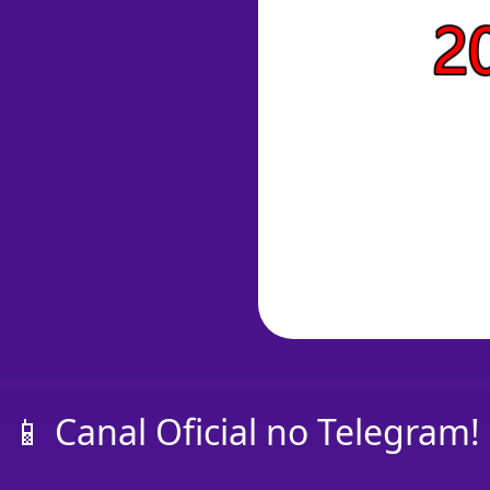
📱 Canal Oficial no Telegram!