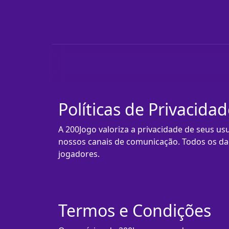
Políticas de Privacida
A 200Jogo valoriza a privacidade de seus u
nossos canais de comunicação. Todos os dad
jogadores.
Termos e Condições