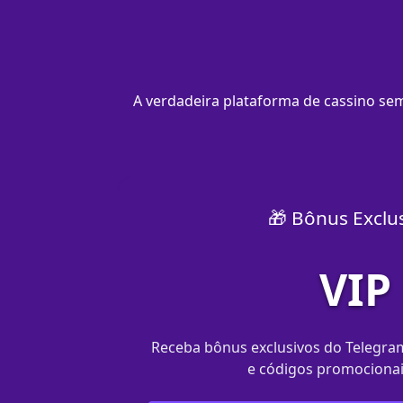
A verdadeira plataforma de cassino sem 
🎁 Bônus Exclu
VIP
Receba bônus exclusivos do Telegra
e códigos promocionai