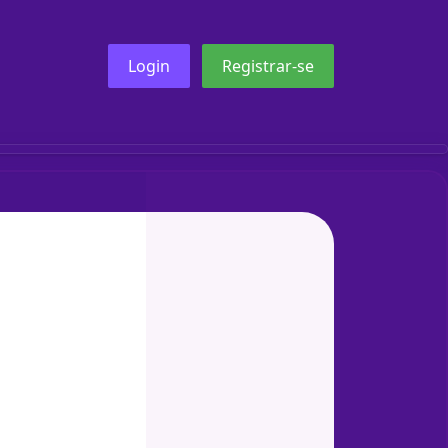
Login
Registrar-se