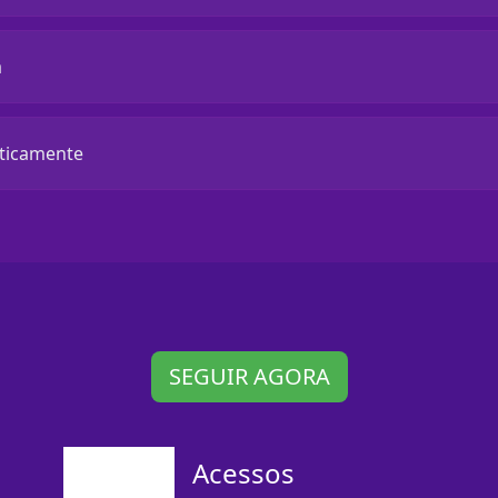
a
aticamente
SEGUIR AGORA
Acessos