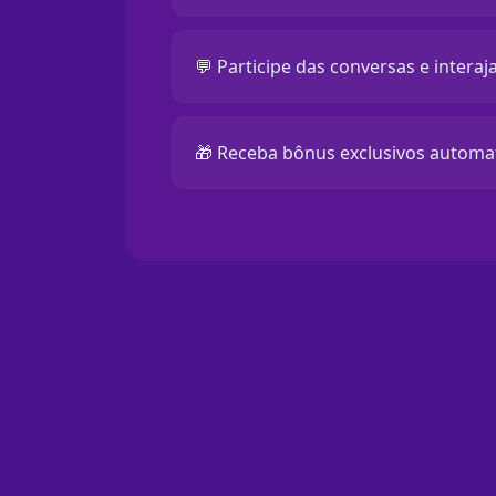
💬 Participe das conversas e interaj
🎁 Receba bônus exclusivos autom