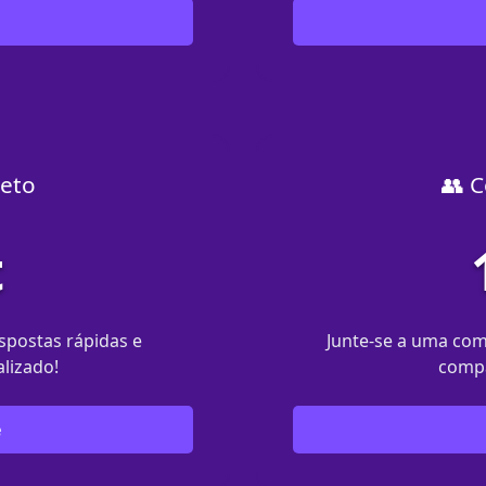
reto
👥 
t
espostas rápidas e
Junte-se a uma com
lizado!
compa
e