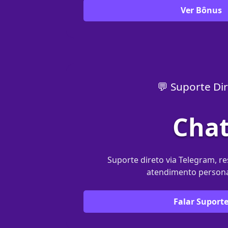
Ver Bônus
💬 Suporte Di
Cha
Suporte direto via Telegram, r
atendimento persona
Falar Suport