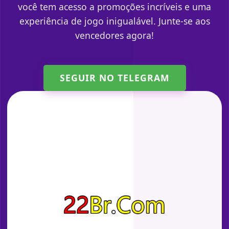
você tem acesso a promoções incríveis e uma
experiência de jogo inigualável. Junte-se aos
vencedores agora!
SEGUIR NO TELEGRAM