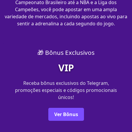
Campeonato Brasileiro até a NBA e a Liga dos
Campeões, você pode apostar em uma ampla
variedade de mercados, incluindo apostas ao vivo para
sentir a adrenalina a cada segundo do jogo.
🎁 Bônus Exclusivos
VIP
Receba bônus exclusivos do Telegram,
promoções especiais e códigos promocionais
únicos!
Ver Bônus