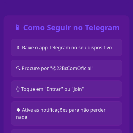
📱 Como Seguir no Telegram
📱 Baixe o app Telegram no seu dispositivo
🔍 Procure por "@22Br.ComOficial"
👆 Toque em "Entrar" ou "Join"
🔔 Ative as notificações para não perder
nada