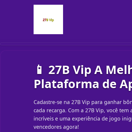
📱 27B Vip A Mel
Plataforma de A
Cadastre-se na 27B Vip para ganhar bô
cada recarga. Com a 27B Vip, você tem
incríveis e uma experiência de jogo inig
vencedores agora!