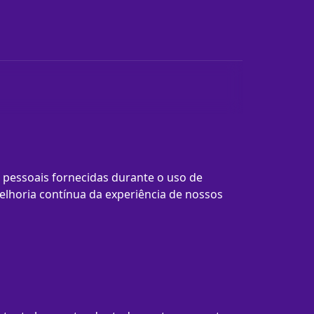
 pessoais fornecidas durante o uso de
elhoria contínua da experiência de nossos