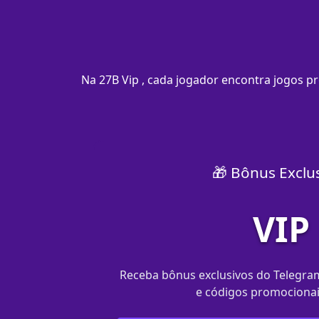
Na 27B Vip , cada jogador encontra jogos 
🎁 Bônus Exclu
VIP
Receba bônus exclusivos do Telegra
e códigos promocionai