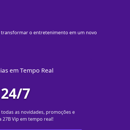
ão transformar o entretenimento em um novo
cias em Tempo Real
24/7
e todas as novidades, promoções e
a 27B Vip em tempo real!