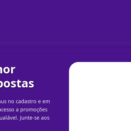
hor
postas
nus no cadastro e em
 acesso a promoções
ualável. Junte-se aos