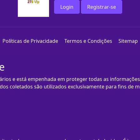
Login
Registrar-se
Políticas de Privacidade
Termos e Condições
Sitemap
de
suários e está empenhada em proteger todas as informações
os coletados são utilizados exclusivamente para fins de m