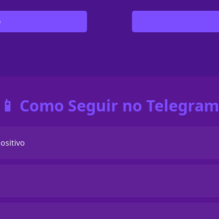
e
📱 Como Seguir no Telegram
ositivo