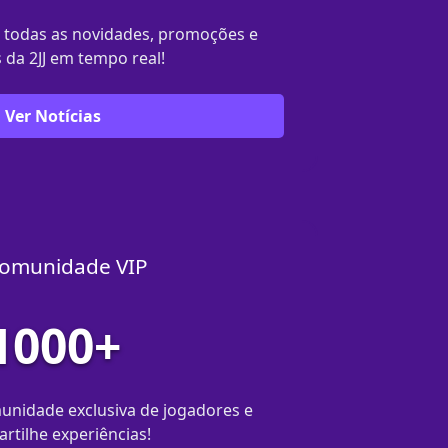
e todas as novidades, promoções e
 da 2JJ em tempo real!
Ver Notícias
Comunidade VIP
1000+
unidade exclusiva de jogadores e
rtilhe experiências!