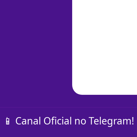
📱 Canal Oficial no Telegram!