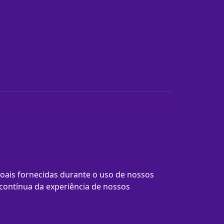
soais fornecidas durante o uso de nossos
 contínua da experiência de nossos