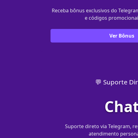
Receba bônus exclusivos do Telegra
e códigos promocionai
Ver Bônus
💬 Suporte Di
Cha
Suporte direto via Telegram, r
atendimento persona