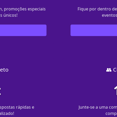
m, promoções especiais
Fique por dentro d
s únicos!
eventos
reto
👥 
t
espostas rápidas e
Junte-se a uma com
lizado!
compa