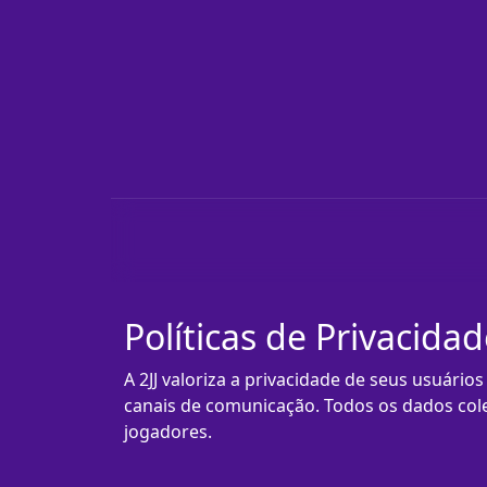
Políticas de Privacida
A 2JJ valoriza a privacidade de seus usuár
canais de comunicação. Todos os dados cole
jogadores.