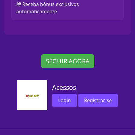
🎁 Receba bônus exclusivos
automaticamente
SEGUIR AGORA
Acessos
Login
Registrar-se