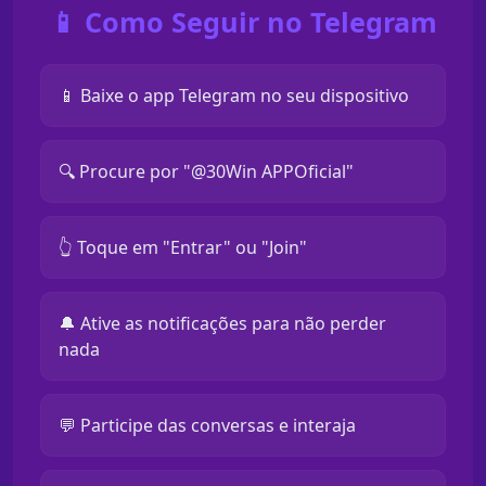
📱 Como Seguir no Telegram
📱 Baixe o app Telegram no seu dispositivo
🔍 Procure por "@30Win APPOficial"
👆 Toque em "Entrar" ou "Join"
🔔 Ative as notificações para não perder
nada
💬 Participe das conversas e interaja