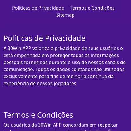
Políticas de Privacidade
Termos e Condições
Sitemap
Políticas de Privacidade
A 30Win APP valoriza a privacidade de seus usuários e
está empenhada em proteger todas as informações
pessoais fornecidas durante o uso de nossos canais de
comunicação. Todos os dados coletados são utilizados
exclusivamente para fins de melhoria contínua da
experiência de nossos jogadores.
Termos e Condições
Os usuários da 30Win APP concordam em respeitar