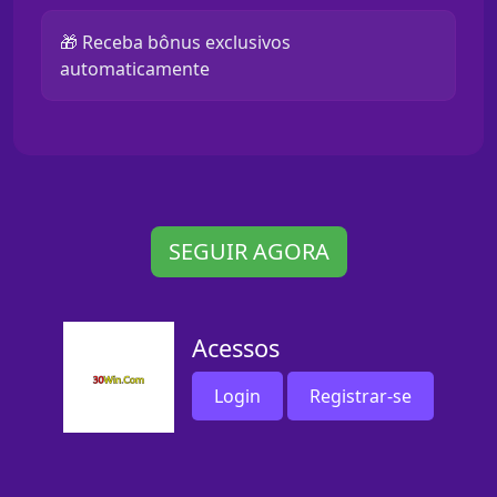
🎁 Receba bônus exclusivos
automaticamente
SEGUIR AGORA
Acessos
Login
Registrar-se