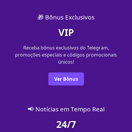
🎁 Bônus Exclusivos
VIP
Receba bônus exclusivos do Telegram,
promoções especiais e códigos promocionais
únicos!
Ver Bônus
📢 Notícias em Tempo Real
24/7