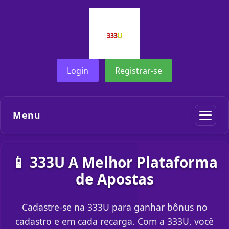
Login
Registrar-se
Menu
📱 333U A Melhor Plataforma
de Apostas
Cadastre-se na 333U para ganhar bônus no
cadastro e em cada recarga. Com a 333U, você