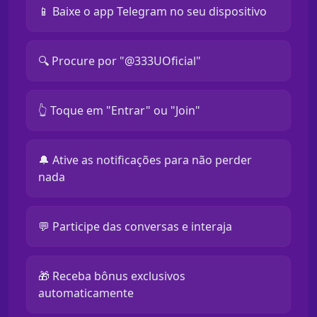
📱 Baixe o app Telegram no seu dispositivo
🔍 Procure por "@333UOficial"
👆 Toque em "Entrar" ou "Join"
🔔 Ative as notificações para não perder
nada
💬 Participe das conversas e interaja
🎁 Receba bônus exclusivos
automaticamente