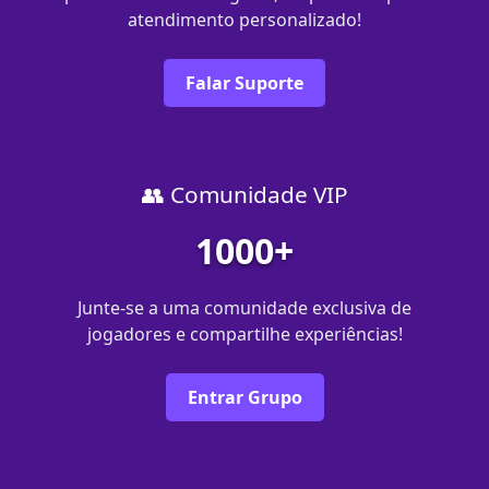
atendimento personalizado!
Falar Suporte
👥 Comunidade VIP
1000+
Junte-se a uma comunidade exclusiva de
jogadores e compartilhe experiências!
Entrar Grupo