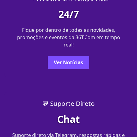
24/7
Fique por dentro de todas as novidades,
promoções e eventos da 36T.Com em tempo
real!
Ver Notícias
💬 Suporte Direto
Chat
Suporte direto via Telegram, respostas rápidas e