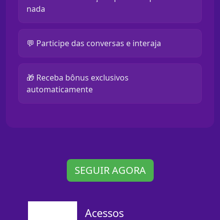
nada
💬 Participe das conversas e interaja
🎁 Receba bônus exclusivos
automaticamente
SEGUIR AGORA
Acessos