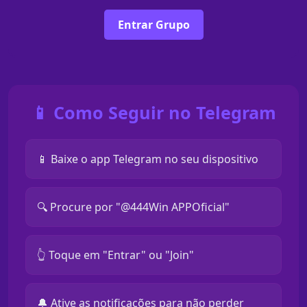
Entrar Grupo
📱 Como Seguir no Telegram
📱 Baixe o app Telegram no seu dispositivo
🔍 Procure por "@444Win APPOficial"
👆 Toque em "Entrar" ou "Join"
🔔 Ative as notificações para não perder