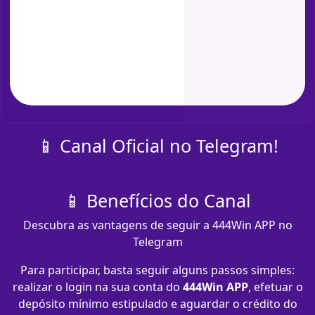
📱 Canal Oficial no Telegram!
📱 Benefícios do Canal
Descubra as vantagens de seguir a 444Win APP no
Telegram
Para participar, basta seguir alguns passos simples:
realizar o login na sua conta do
444Win APP
, efetuar o
depósito mínimo estipulado e aguardar o crédito do