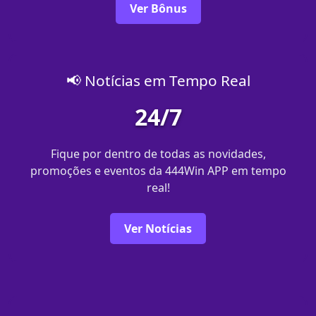
Ver Bônus
📢 Notícias em Tempo Real
24/7
Fique por dentro de todas as novidades,
promoções e eventos da 444Win APP em tempo
real!
Ver Notícias