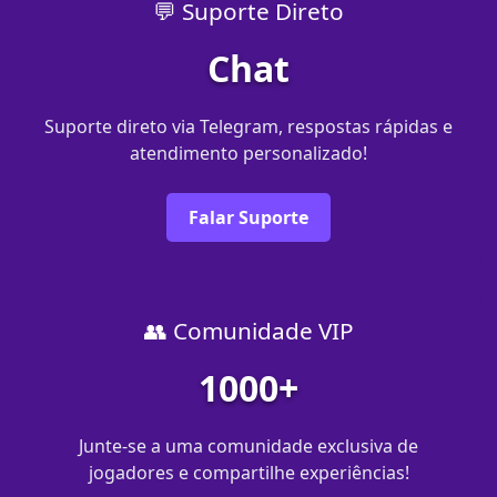
💬 Suporte Direto
Chat
Suporte direto via Telegram, respostas rápidas e
atendimento personalizado!
Falar Suporte
👥 Comunidade VIP
1000+
Junte-se a uma comunidade exclusiva de
jogadores e compartilhe experiências!