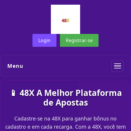
Login
Registrar-se
Menu
📱 48X A Melhor Plataforma
de Apostas
Cadastre-se na 48X para ganhar bônus no
cadastro e em cada recarga. Com a 48X, você tem