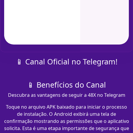
📱 Canal Oficial no Telegram!
📱 Benefícios do Canal
Descubra as vantagens de seguir a 48X no Telegram
Toque no arquivo APK baixado para iniciar o processo
de instalação. O Android exibirá uma tela de
confirmação mostrando as permissões que o aplicativo
solicita. Esta é uma etapa importante de segurança que