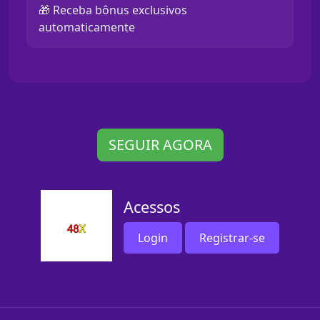
🎁 Receba bônus exclusivos
automaticamente
SEGUIR AGORA
Acessos
Login
Registrar-se