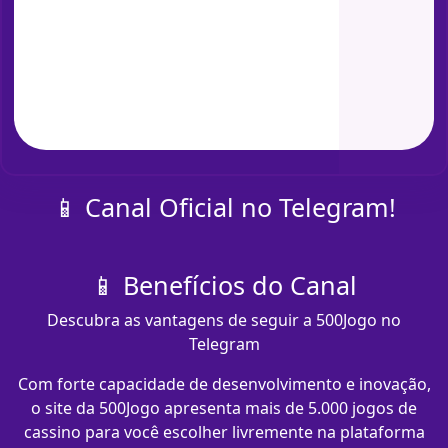
📱 Canal Oficial no Telegram!
📱 Benefícios do Canal
Descubra as vantagens de seguir a 500Jogo no
Telegram
Com forte capacidade de desenvolvimento e inovação,
o site da 500Jogo apresenta mais de 5.000 jogos de
cassino para você escolher livremente na plataforma