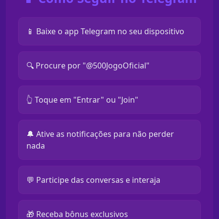
📱 Baixe o app Telegram no seu dispositivo
🔍 Procure por "@500JogoOficial"
👆 Toque em "Entrar" ou "Join"
🔔 Ative as notificações para não perder
nada
💬 Participe das conversas e interaja
🎁 Receba bônus exclusivos