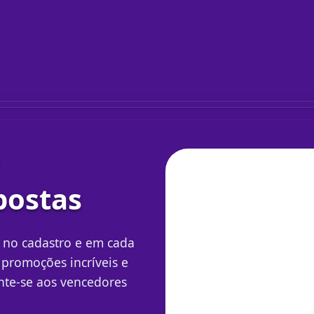
postas
 no cadastro e em cada
 promoções incríveis e
unte-se aos vencedores