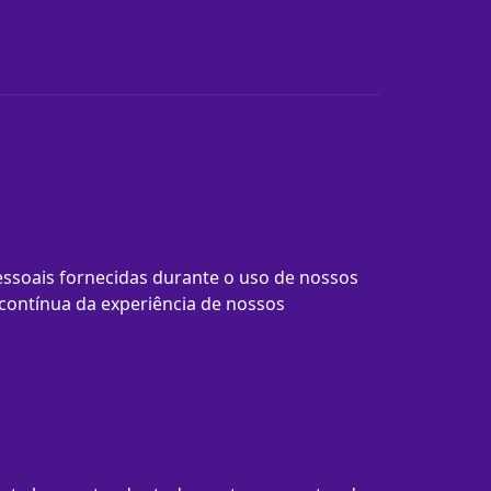
essoais fornecidas durante o uso de nossos
 contínua da experiência de nossos