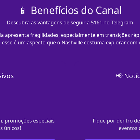
📱 Benefícios do Canal
Descubra as vantagens de seguir a 5161 no Telegram
a apresenta fragilidades, especialmente em transições rápi
e esse é um aspecto que o Nashville costuma explorar com e
sivos
📢 Notí
m, promoções especiais
Fique por dentro d
s únicos!
eventos 