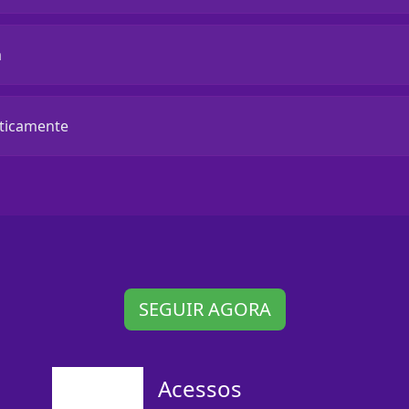
a
aticamente
SEGUIR AGORA
Acessos