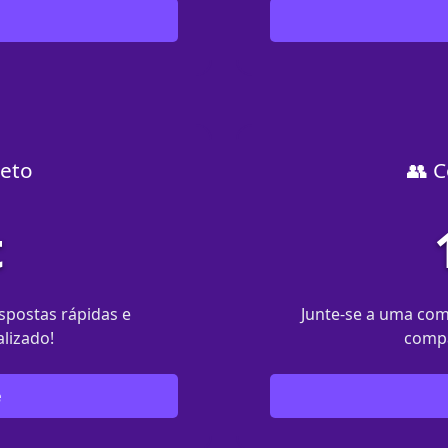
reto
👥 
t
espostas rápidas e
Junte-se a uma com
lizado!
compa
e