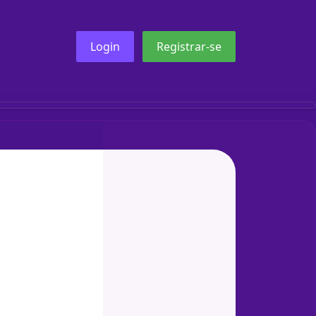
Login
Registrar-se