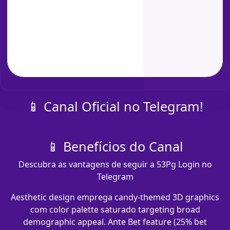
📱 Canal Oficial no Telegram!
📱 Benefícios do Canal
Descubra as vantagens de seguir a 53Pg Login no
Telegram
Aesthetic design emprega candy-themed 3D graphics
com color palette saturado targeting broad
demographic appeal. Ante Bet feature (25% bet