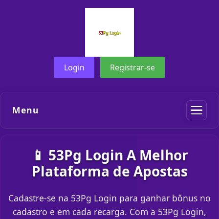
Login
Registrar-se
Menu
📱 53Pg Login A Melhor
Plataforma de Apostas
Cadastre-se na 53Pg Login para ganhar bônus no
cadastro e em cada recarga. Com a 53Pg Login,