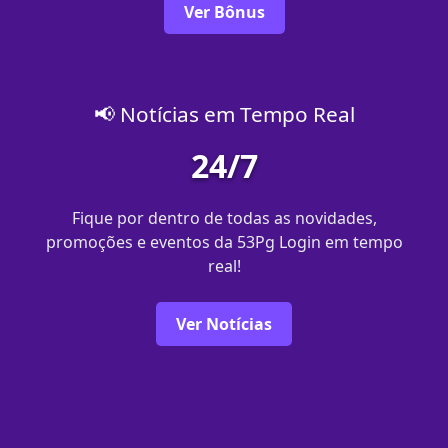
Ver Bônus
📢 Notícias em Tempo Real
24/7
Fique por dentro de todas as novidades,
promoções e eventos da 53Pg Login em tempo
real!
Ver Notícias