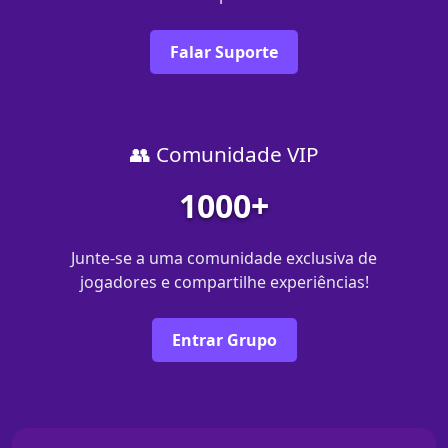
Falar Suporte
👥 Comunidade VIP
1000+
Junte-se a uma comunidade exclusiva de
jogadores e compartilhe experiências!
Entrar Grupo