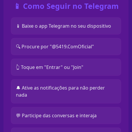
📱 Como Seguir no Telegram
📱 Baixe o app Telegram no seu dispositivo
🔍 Procure por "@5419.ComOficial"
👆 Toque em "Entrar" ou "Join"
🔔 Ative as notificações para não perder
nada
💬 Participe das conversas e interaja