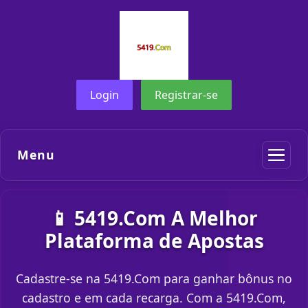
Login
Registrar-se
Menu
📱 5419.Com A Melhor
Plataforma de Apostas
Cadastre-se na 5419.Com para ganhar bônus no
cadastro e em cada recarga. Com a 5419.Com,