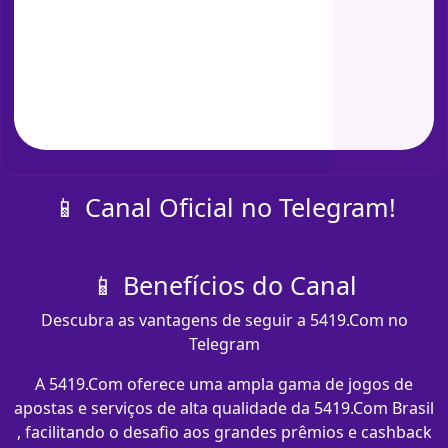
📱 Canal Oficial no Telegram!
📱 Benefícios do Canal
Descubra as vantagens de seguir a 5419.Com no
Telegram
A 5419.Com oferece uma ampla gama de jogos de
apostas e serviços de alta qualidade da 5419.Com Brasil
, facilitando o desafio aos grandes prêmios e cashback