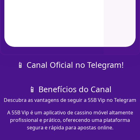
📱 Canal Oficial no Telegram!
📱 Benefícios do Canal
Descubra as vantagens de seguir a 55B Vip no Telegram
A 55B Vip é um aplicativo de cassino móvel altamente
profissional e prático, oferecendo uma plataforma
segura e rápida para apostas online.