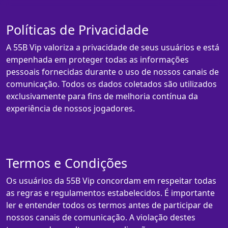
Políticas de Privacidade
A 55B Vip valoriza a privacidade de seus usuários e está
empenhada em proteger todas as informações
pessoais fornecidas durante o uso de nossos canais de
comunicação. Todos os dados coletados são utilizados
exclusivamente para fins de melhoria contínua da
experiência de nossos jogadores.
Termos e Condições
Os usuários da 55B Vip concordam em respeitar todas
as regras e regulamentos estabelecidos. É importante
ler e entender todos os termos antes de participar de
nossos canais de comunicação. A violação destes