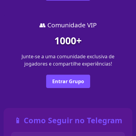
👥 Comunidade VIP
1000+
Junte-se a uma comunidade exclusiva de
jogadores e compartilhe experiências!
Entrar Grupo
📱 Como Seguir no Telegram