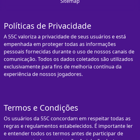
Sitemap
Políticas de Privacidade
A 55C valoriza a privacidade de seus usuários e está
empenhada em proteger todas as informações
pessoais fornecidas durante o uso de nossos canais de
comunicação. Todos os dados coletados são utilizados
exclusivamente para fins de melhoria contínua da
experiência de nossos jogadores.
Termos e Condições
Os usuários da 55C concordam em respeitar todas as
regras e regulamentos estabelecidos. É importante ler
e entender todos os termos antes de participar de