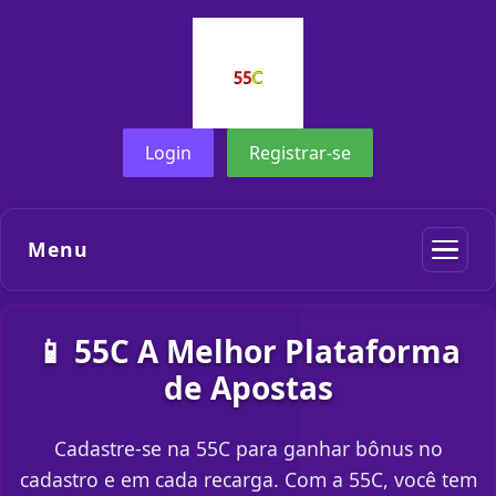
Login
Registrar-se
Menu
📱 55C A Melhor Plataforma
de Apostas
Cadastre-se na 55C para ganhar bônus no
cadastro e em cada recarga. Com a 55C, você tem