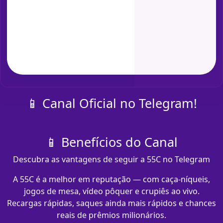
📱 Canal Oficial no Telegram!
📱 Benefícios do Canal
Descubra as vantagens de seguir a 55C no Telegram
A 55C é a melhor em reputação — com caça-níqueis,
jogos de mesa, vídeo pôquer e crupiês ao vivo.
Recargas rápidas, saques ainda mais rápidos e chances
reais de prêmios milionários.