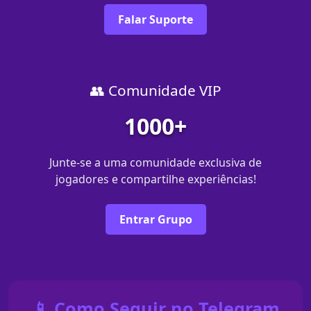
Falar Suporte
👥 Comunidade VIP
1000+
Junte-se a uma comunidade exclusiva de
jogadores e compartilhe experiências!
Entrar Grupo
📱 Como Seguir no Telegram