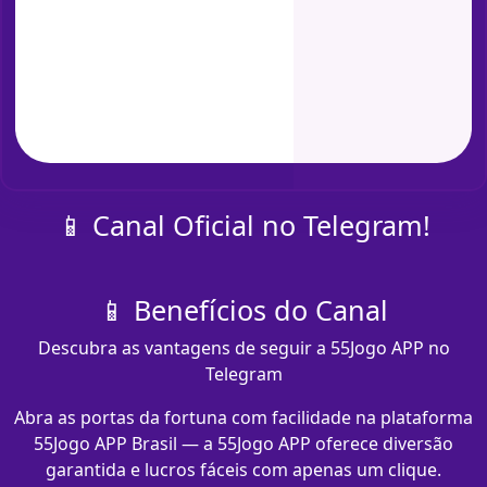
📱 Canal Oficial no Telegram!
📱 Benefícios do Canal
Descubra as vantagens de seguir a 55Jogo APP no
Telegram
Abra as portas da fortuna com facilidade na plataforma
55Jogo APP Brasil — a 55Jogo APP oferece diversão
garantida e lucros fáceis com apenas um clique.