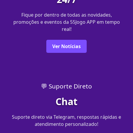
Fique por dentro de todas as novidades,
promoções e eventos da 55Jogo APP em tempo
real!
Ver Notícias
💬 Suporte Direto
Chat
Suporte direto via Telegram, respostas rápidas e
atendimento personalizado!