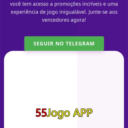
você tem acesso a promoções incríveis e uma
experiência de jogo inigualável. Junte-se aos
vencedores agora!
SEGUIR NO TELEGRAM