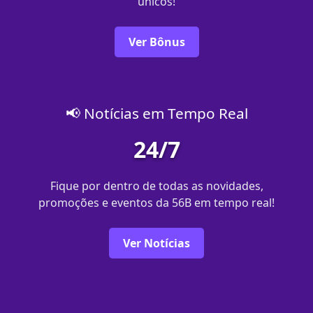
únicos!
Ver Bônus
📢 Notícias em Tempo Real
24/7
Fique por dentro de todas as novidades,
promoções e eventos da 56B em tempo real!
Ver Notícias