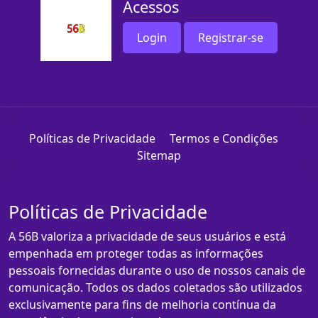
Acessos
Login
Registrar-se
Políticas de Privacidade
Termos e Condições
Sitemap
Políticas de Privacidade
A 56B valoriza a privacidade de seus usuários e está
empenhada em proteger todas as informações
pessoais fornecidas durante o uso de nossos canais de
comunicação. Todos os dados coletados são utilizados
exclusivamente para fins de melhoria contínua da