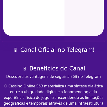
📱 Canal Oficial no Telegram!
📱 Benefícios do Canal
Descubra as vantagens de seguir a 56B no Telegram
O Cassino Online 56B materializa uma síntese dialética
entre a ubiquidade digital e a fenomenologia da
experiência física de jogo, transcendendo as limitações
geográficas e temporais através de uma infraestrutura