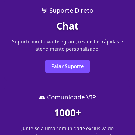
💬 Suporte Direto
Chat
Suporte direto via Telegram, respostas rápidas e
atendimento personalizado!
Falar Suporte
👥 Comunidade VIP
1000+
Junte-se a uma comunidade exclusiva de