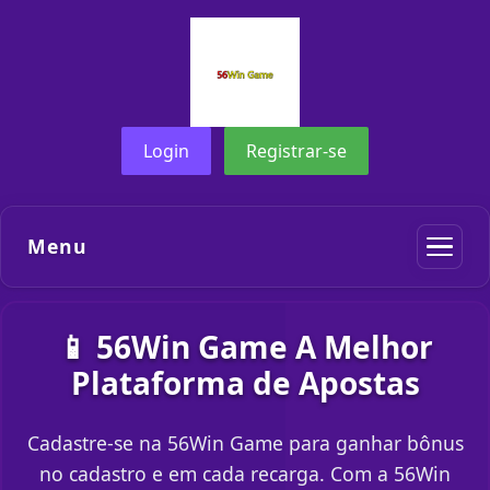
Login
Registrar-se
Menu
📱 56Win Game A Melhor
Plataforma de Apostas
Cadastre-se na 56Win Game para ganhar bônus
no cadastro e em cada recarga. Com a 56Win