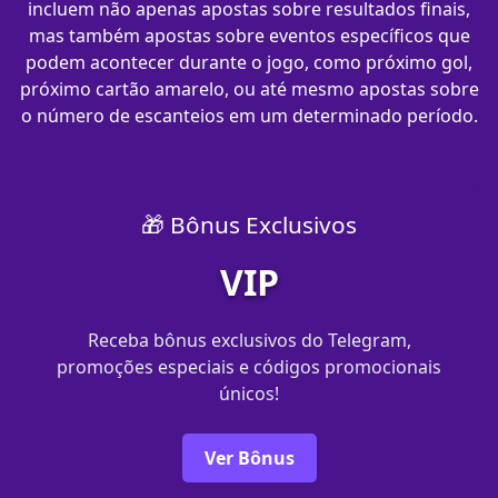
incluem não apenas apostas sobre resultados finais,
mas também apostas sobre eventos específicos que
podem acontecer durante o jogo, como próximo gol,
próximo cartão amarelo, ou até mesmo apostas sobre
o número de escanteios em um determinado período.
🎁 Bônus Exclusivos
VIP
Receba bônus exclusivos do Telegram,
promoções especiais e códigos promocionais
únicos!
Ver Bônus