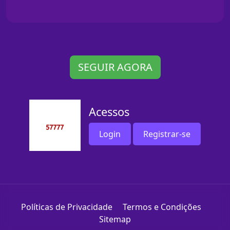
SEGUIR AGORA
Acessos
Login
Registrar-se
Políticas de Privacidade
Termos e Condições
Sitemap