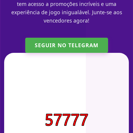
tem acesso a promoções incríveis e uma
experiência de jogo inigualável. Junte-se aos
vencedores agora!
SEGUIR NO TELEGRAM