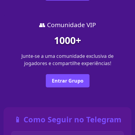
👥 Comunidade VIP
1000+
Junte-se a uma comunidade exclusiva de
jogadores e compartilhe experiências!
Entrar Grupo
📱 Como Seguir no Telegram