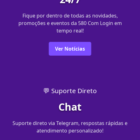
Fique por dentro de todas as novidades,
promoções e eventos da 580 Com Login em
tempo real!
Ver Notícias
💬 Suporte Direto
Chat
Suporte direto via Telegram, respostas rápidas e
atendimento personalizado!