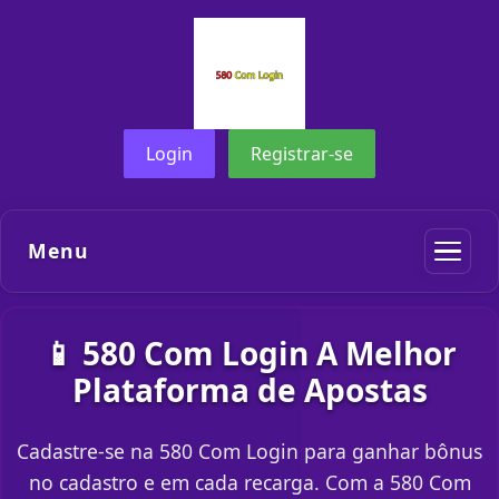
Login
Registrar-se
Menu
📱 580 Com Login A Melhor
Plataforma de Apostas
Cadastre-se na 580 Com Login para ganhar bônus
no cadastro e em cada recarga. Com a 580 Com