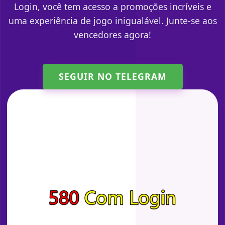
Login, você tem acesso a promoções incríveis e
uma experiência de jogo inigualável. Junte-se aos
vencedores agora!
SEGUIR NO TELEGRAM