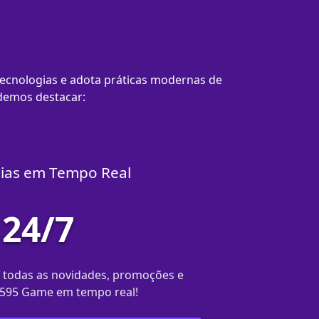
tecnologias e adota práticas modernas de
demos destacar:
cias em Tempo Real
24/7
e todas as novidades, promoções e
 595 Game em tempo real!