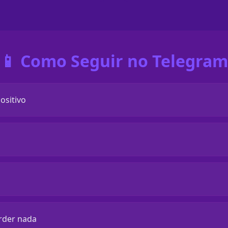
📱 Como Seguir no Telegram
ositivo
erder nada