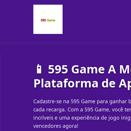
📱 595 Game A M
Plataforma de A
Cadastre-se na 595 Game para ganhar 
cada recarga. Com a 595 Game, você t
incríveis e uma experiência de jogo inig
vencedores agora!