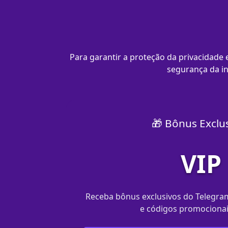
Para garantir a proteção da privacidade
segurança da i
🎁 Bônus Exclu
VIP
Receba bônus exclusivos do Telegra
e códigos promocionai