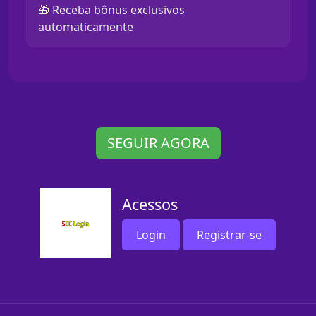
🎁 Receba bônus exclusivos
automaticamente
SEGUIR AGORA
Acessos
Login
Registrar-se