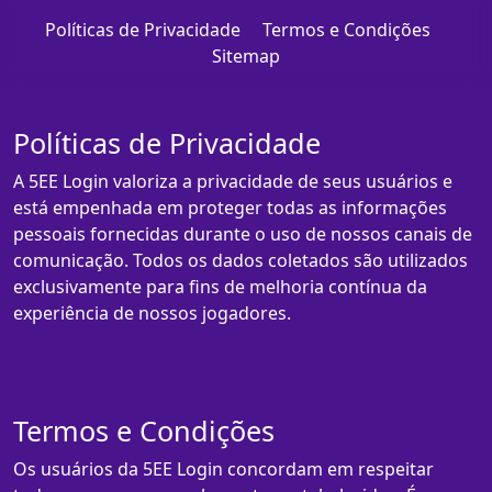
Políticas de Privacidade
Termos e Condições
Sitemap
Políticas de Privacidade
A 5EE Login valoriza a privacidade de seus usuários e
está empenhada em proteger todas as informações
pessoais fornecidas durante o uso de nossos canais de
comunicação. Todos os dados coletados são utilizados
exclusivamente para fins de melhoria contínua da
experiência de nossos jogadores.
Termos e Condições
Os usuários da 5EE Login concordam em respeitar