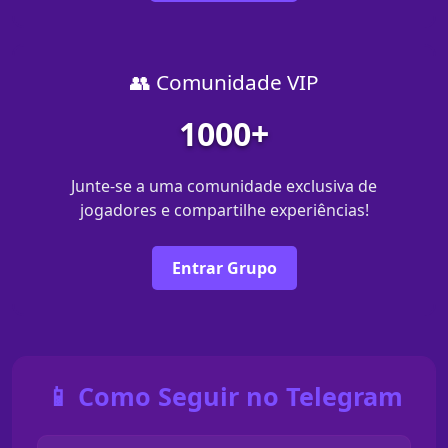
👥 Comunidade VIP
1000+
Junte-se a uma comunidade exclusiva de
jogadores e compartilhe experiências!
Entrar Grupo
📱 Como Seguir no Telegram