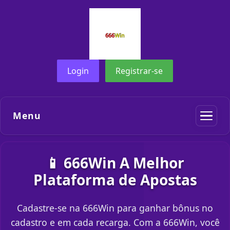
Login
Registrar-se
Menu
📱 666Win A Melhor
Plataforma de Apostas
Cadastre-se na 666Win para ganhar bônus no
cadastro e em cada recarga. Com a 666Win, você