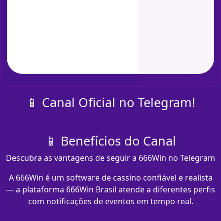
📱 Canal Oficial no Telegram!
📱 Benefícios do Canal
Descubra as vantagens de seguir a 666Win no Telegram
A 666Win é um software de cassino confiável e realista
— a plataforma 666Win Brasil atende a diferentes perfis
com notificações de eventos em tempo real.