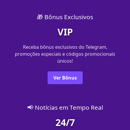
🎁 Bônus Exclusivos
VIP
Receba bônus exclusivos do Telegram,
promoções especiais e códigos promocionais
únicos!
Ver Bônus
📢 Notícias em Tempo Real
24/7