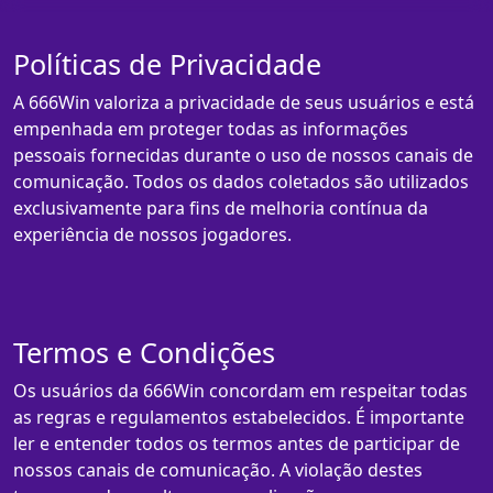
Políticas de Privacidade
A 666Win valoriza a privacidade de seus usuários e está
empenhada em proteger todas as informações
pessoais fornecidas durante o uso de nossos canais de
comunicação. Todos os dados coletados são utilizados
exclusivamente para fins de melhoria contínua da
experiência de nossos jogadores.
Termos e Condições
Os usuários da 666Win concordam em respeitar todas
as regras e regulamentos estabelecidos. É importante
ler e entender todos os termos antes de participar de
nossos canais de comunicação. A violação destes