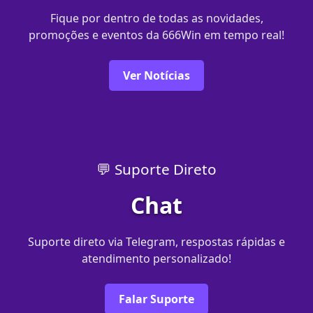
Fique por dentro de todas as novidades,
promoções e eventos da 666Win em tempo real!
Ver Notícias
💬 Suporte Direto
Chat
Suporte direto via Telegram, respostas rápidas e
atendimento personalizado!
Falar Suporte