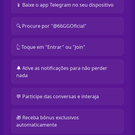
📱 Baixe o app Telegram no seu dispositivo
🔍 Procure por "@66GGOficial"
👆 Toque em "Entrar" ou "Join"
🔔 Ative as notificações para não perder
nada
💬 Participe das conversas e interaja
🎁 Receba bônus exclusivos
automaticamente