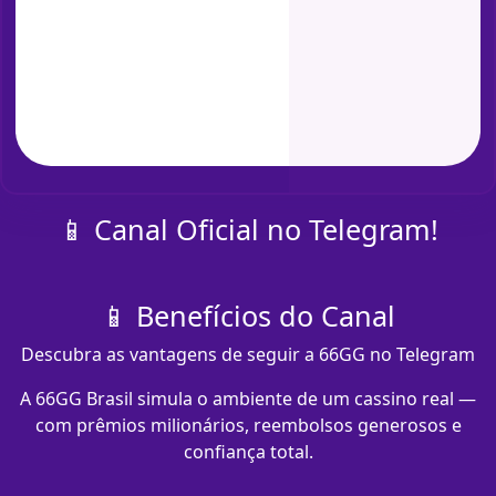
📱 Canal Oficial no Telegram!
📱 Benefícios do Canal
Descubra as vantagens de seguir a 66GG no Telegram
A 66GG Brasil simula o ambiente de um cassino real —
com prêmios milionários, reembolsos generosos e
confiança total.