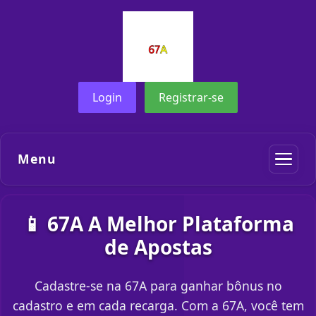
Login
Registrar-se
Menu
📱 67A A Melhor Plataforma
de Apostas
Cadastre-se na 67A para ganhar bônus no
cadastro e em cada recarga. Com a 67A, você tem