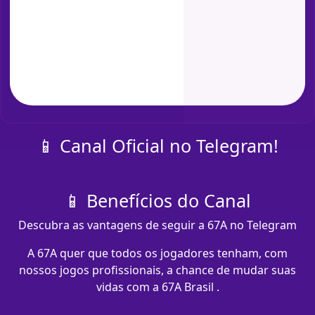
📱 Canal Oficial no Telegram!
📱 Benefícios do Canal
Descubra as vantagens de seguir a 67A no Telegram
A 67A quer que todos os jogadores tenham, com
nossos jogos profissionais, a chance de mudar suas
vidas com a 67A Brasil .