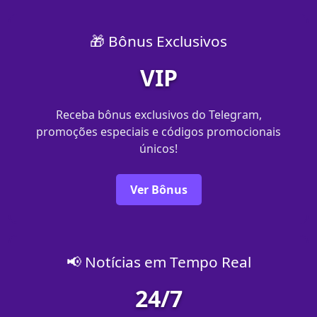
🎁 Bônus Exclusivos
VIP
Receba bônus exclusivos do Telegram,
promoções especiais e códigos promocionais
únicos!
Ver Bônus
📢 Notícias em Tempo Real
24/7