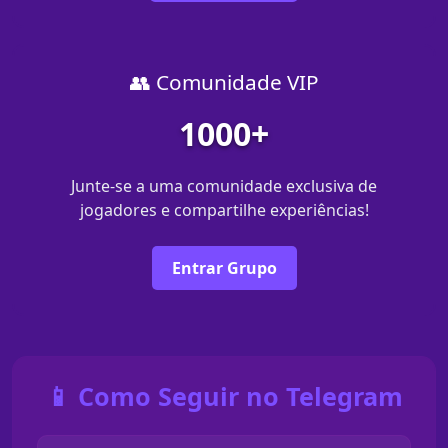
👥 Comunidade VIP
1000+
Junte-se a uma comunidade exclusiva de
jogadores e compartilhe experiências!
Entrar Grupo
📱 Como Seguir no Telegram