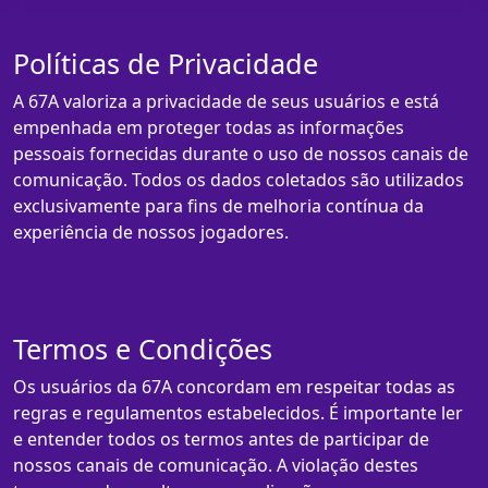
Políticas de Privacidade
A 67A valoriza a privacidade de seus usuários e está
empenhada em proteger todas as informações
pessoais fornecidas durante o uso de nossos canais de
comunicação. Todos os dados coletados são utilizados
exclusivamente para fins de melhoria contínua da
experiência de nossos jogadores.
Termos e Condições
Os usuários da 67A concordam em respeitar todas as
regras e regulamentos estabelecidos. É importante ler
e entender todos os termos antes de participar de
nossos canais de comunicação. A violação destes