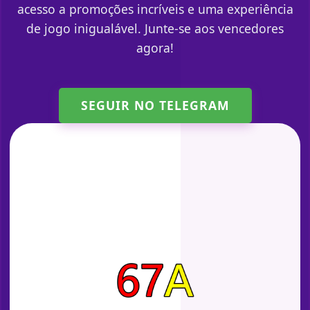
acesso a promoções incríveis e uma experiência
de jogo inigualável. Junte-se aos vencedores
agora!
SEGUIR NO TELEGRAM