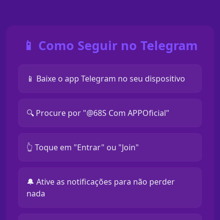
📱 Como Seguir no Telegram
📱 Baixe o app Telegram no seu dispositivo
🔍 Procure por "@68S Com APPOficial"
👆 Toque em "Entrar" ou "Join"
🔔 Ative as notificações para não perder
nada