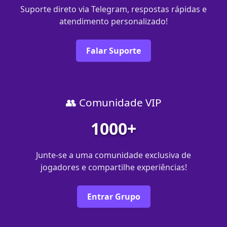
Suporte direto via Telegram, respostas rápidas e
atendimento personalizado!
Falar Suporte
👥 Comunidade VIP
1000+
Junte-se a uma comunidade exclusiva de
jogadores e compartilhe experiências!
Entrar Grupo