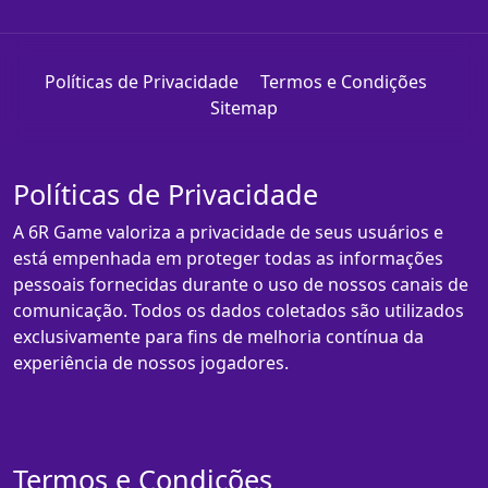
Políticas de Privacidade
Termos e Condições
Sitemap
Políticas de Privacidade
A 6R Game valoriza a privacidade de seus usuários e
está empenhada em proteger todas as informações
pessoais fornecidas durante o uso de nossos canais de
comunicação. Todos os dados coletados são utilizados
exclusivamente para fins de melhoria contínua da
experiência de nossos jogadores.
Termos e Condições