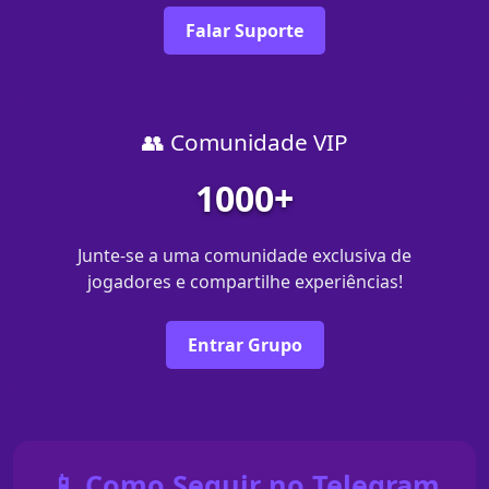
Falar Suporte
👥 Comunidade VIP
1000+
Junte-se a uma comunidade exclusiva de
jogadores e compartilhe experiências!
Entrar Grupo
📱 Como Seguir no Telegram