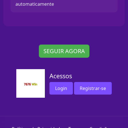
automaticamente
SEGUIR AGORA
Acessos
Login
Registrar-se