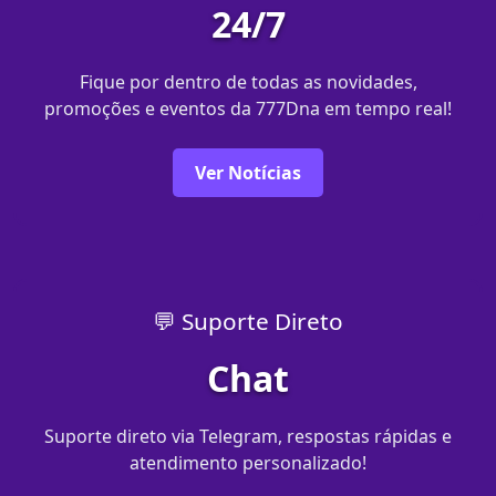
24/7
Fique por dentro de todas as novidades,
promoções e eventos da 777Dna em tempo real!
Ver Notícias
💬 Suporte Direto
Chat
Suporte direto via Telegram, respostas rápidas e
atendimento personalizado!