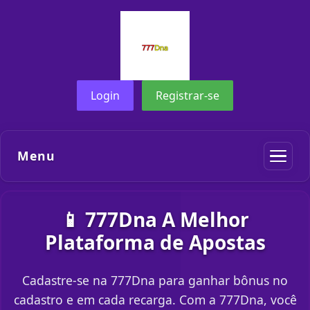
Login
Registrar-se
Menu
📱 777Dna A Melhor
Plataforma de Apostas
Cadastre-se na 777Dna para ganhar bônus no
cadastro e em cada recarga. Com a 777Dna, você