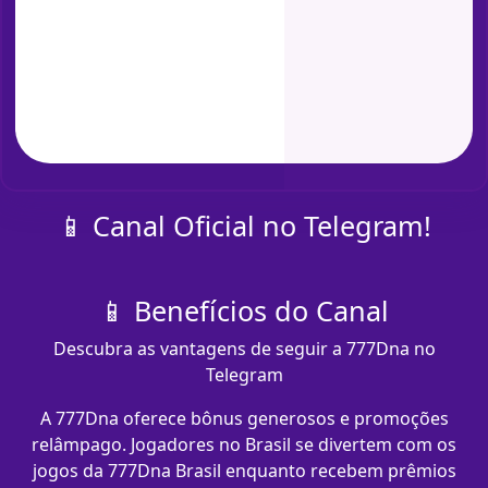
📱 Canal Oficial no Telegram!
📱 Benefícios do Canal
Descubra as vantagens de seguir a 777Dna no
Telegram
A 777Dna oferece bônus generosos e promoções
relâmpago. Jogadores no Brasil se divertem com os
jogos da 777Dna Brasil enquanto recebem prêmios