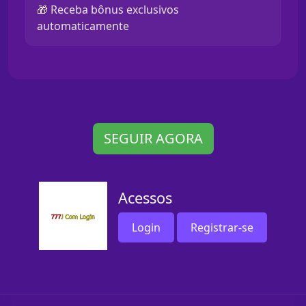
🎁 Receba bônus exclusivos
automaticamente
SEGUIR AGORA
Acessos
Login
Registrar-se