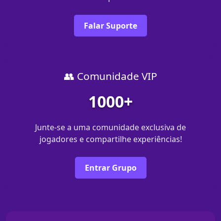
Falar Suporte
👥 Comunidade VIP
1000+
Junte-se a uma comunidade exclusiva de
jogadores e compartilhe experiências!
Entrar Grupo