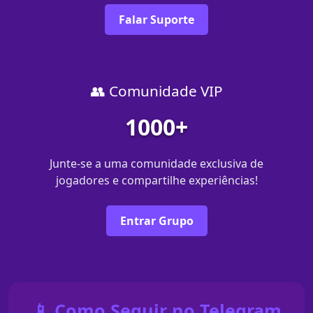
Falar Suporte
👥 Comunidade VIP
1000+
Junte-se a uma comunidade exclusiva de
jogadores e compartilhe experiências!
Entrar Grupo
📱 Como Seguir no Telegram