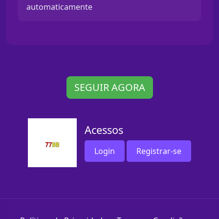
automaticamente
SEGUIR AGORA
Acessos
Login
Registrar-se