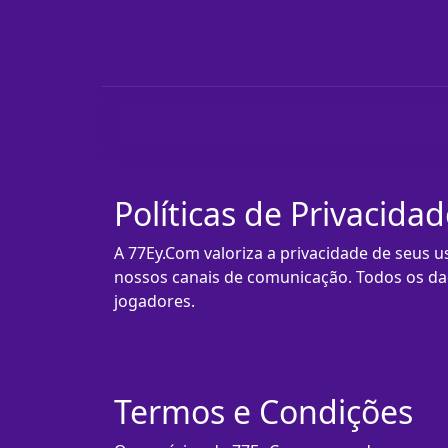
Políticas de Privacida
A 77Ey.Com valoriza a privacidade de seus 
nossos canais de comunicação. Todos os dad
jogadores.
Termos e Condições