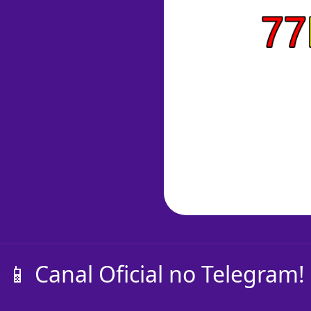
📱 Canal Oficial no Telegram!