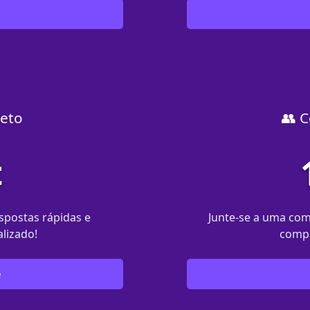
reto
👥 
t
espostas rápidas e
Junte-se a uma com
lizado!
compa
e