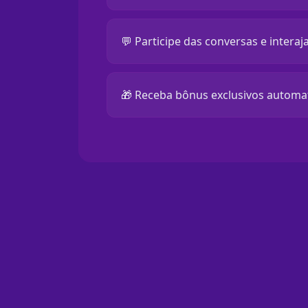
💬 Participe das conversas e interaj
🎁 Receba bônus exclusivos autom