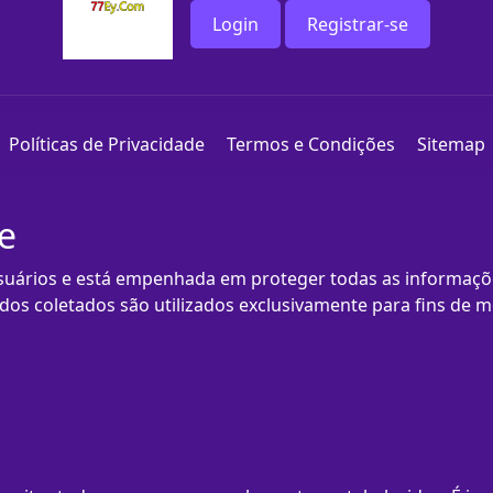
Login
Registrar-se
Políticas de Privacidade
Termos e Condições
Sitemap
de
usuários e está empenhada em proteger todas as informaçõ
os coletados são utilizados exclusivamente para fins de m