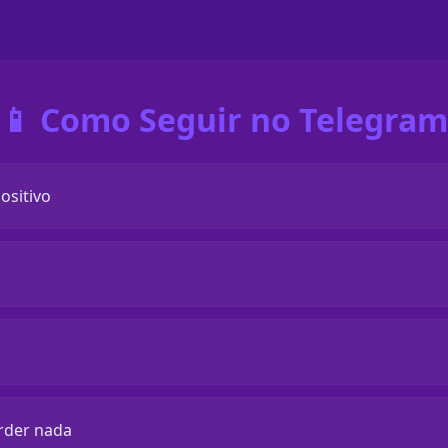
📱 Como Seguir no Telegram
ositivo
erder nada