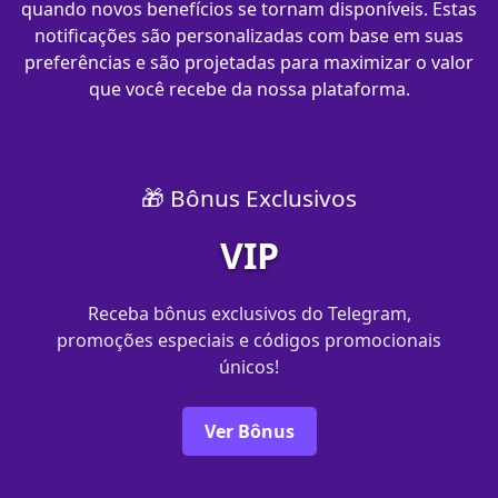
quando novos benefícios se tornam disponíveis. Estas
notificações são personalizadas com base em suas
preferências e são projetadas para maximizar o valor
que você recebe da nossa plataforma.
🎁 Bônus Exclusivos
VIP
Receba bônus exclusivos do Telegram,
promoções especiais e códigos promocionais
únicos!
Ver Bônus