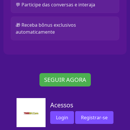
💬 Participe das conversas e interaja
🎁 Receba bônus exclusivos
automaticamente
SEGUIR AGORA
Acessos
Login
Registrar-se