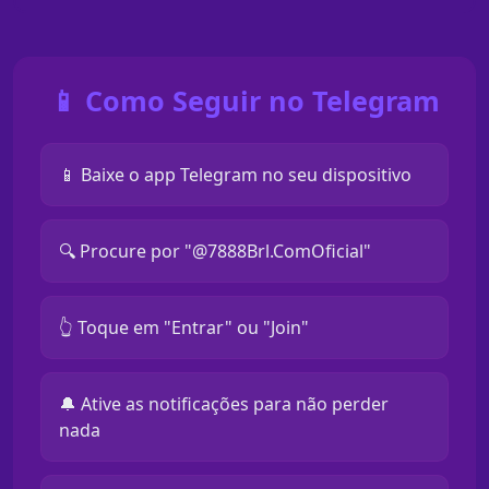
📱 Como Seguir no Telegram
📱 Baixe o app Telegram no seu dispositivo
🔍 Procure por "@7888Brl.ComOficial"
👆 Toque em "Entrar" ou "Join"
🔔 Ative as notificações para não perder
nada