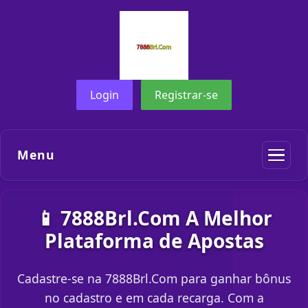
Login
Registrar-se
Menu
📱 7888Brl.Com A Melhor
Plataforma de Apostas
Cadastre-se na 7888Brl.Com para ganhar bônus
no cadastro e em cada recarga. Com a