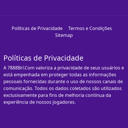
Políticas de Privacidade
Termos e Condições
Sitemap
Políticas de Privacidade
A 7888Brl.Com valoriza a privacidade de seus usuários e
está empenhada em proteger todas as informações
pessoais fornecidas durante o uso de nossos canais de
comunicação. Todos os dados coletados são utilizados
exclusivamente para fins de melhoria contínua da
experiência de nossos jogadores.