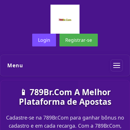
Login
Registrar-se
Menu
📱 789Br.Com A Melhor
Plataforma de Apostas
Cadastre-se na 789Br.Com para ganhar bônus no
cadastro e em cada recarga. Com a 789Br.Com,