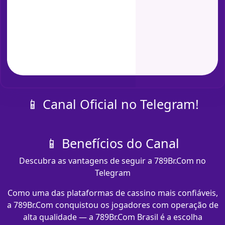
📱 Canal Oficial no Telegram!
📱 Benefícios do Canal
Descubra as vantagens de seguir a 789Br.Com no
Telegram
Como uma das plataformas de cassino mais confiáveis,
a 789Br.Com conquistou os jogadores com operação de
alta qualidade — a 789Br.Com Brasil é a escolha