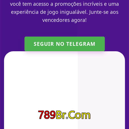
você tem acesso a promoções incríveis e uma
experiência de jogo inigualável. Junte-se aos
vencedores agora!
SEGUIR NO TELEGRAM