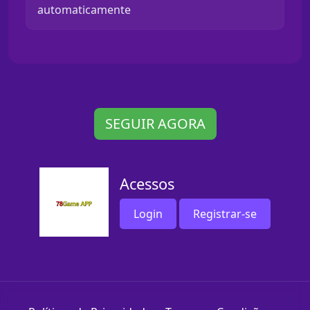
automaticamente
SEGUIR AGORA
Acessos
Login
Registrar-se