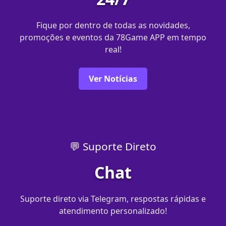
Fique por dentro de todas as novidades,
promoções e eventos da 78Game APP em tempo
real!
Ver Notícias
💬 Suporte Direto
Chat
Suporte direto via Telegram, respostas rápidas e
atendimento personalizado!