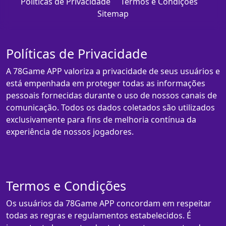
Políticas de Privacidade
Termos e Condições
Sitemap
Políticas de Privacidade
A 78Game APP valoriza a privacidade de seus usuários e
está empenhada em proteger todas as informações
pessoais fornecidas durante o uso de nossos canais de
comunicação. Todos os dados coletados são utilizados
exclusivamente para fins de melhoria contínua da
experiência de nossos jogadores.
Termos e Condições
Os usuários da 78Game APP concordam em respeitar
todas as regras e regulamentos estabelecidos. É