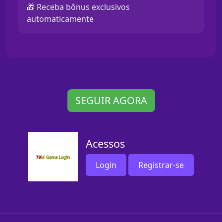
🎁 Receba bônus exclusivos
automaticamente
SEGUIR AGORA
Acessos
Login
Registrar-se