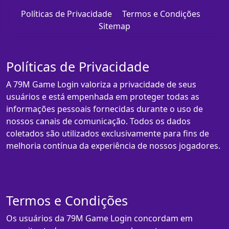
Políticas de Privacidade
Termos e Condições
Sitemap
Políticas de Privacidade
A 79M Game Login valoriza a privacidade de seus
usuários e está empenhada em proteger todas as
informações pessoais fornecidas durante o uso de
nossos canais de comunicação. Todos os dados
coletados são utilizados exclusivamente para fins de
melhoria contínua da experiência de nossos jogadores.
Termos e Condições
Os usuários da 79M Game Login concordam em