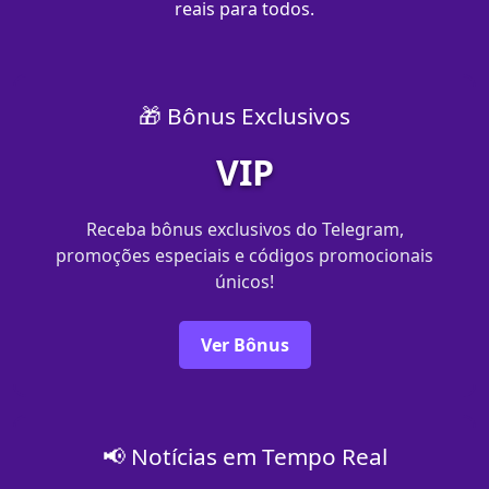
reais para todos.
🎁 Bônus Exclusivos
VIP
Receba bônus exclusivos do Telegram,
promoções especiais e códigos promocionais
únicos!
Ver Bônus
📢 Notícias em Tempo Real