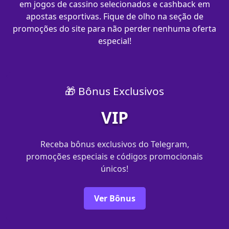
em jogos de cassino selecionados e cashback em
apostas esportivas. Fique de olho na seção de
promoções do site para não perder nenhuma oferta
especial!
🎁 Bônus Exclusivos
VIP
Receba bônus exclusivos do Telegram,
promoções especiais e códigos promocionais
únicos!
Ver Bônus