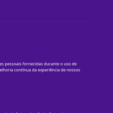
es pessoais fornecidas durante o uso de
elhoria contínua da experiência de nossos