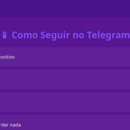
📱 Como Seguir no Telegram
ositivo
erder nada