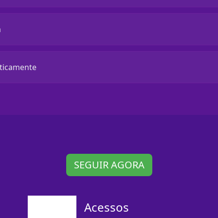
a
aticamente
SEGUIR AGORA
Acessos