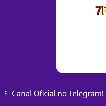
📱 Canal Oficial no Telegram!