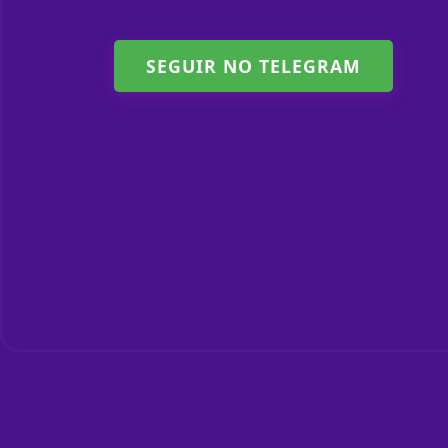
SEGUIR NO TELEGRAM