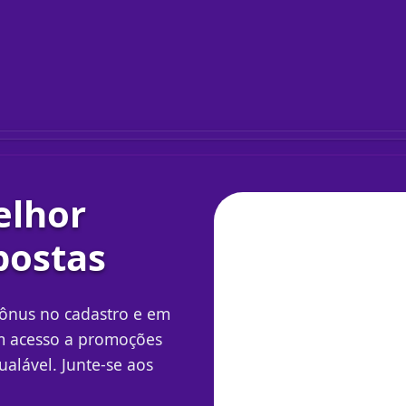
elhor
postas
bônus no cadastro e em
em acesso a promoções
ualável. Junte-se aos