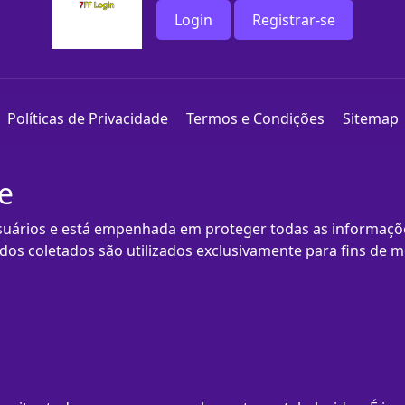
Login
Registrar-se
Políticas de Privacidade
Termos e Condições
Sitemap
de
 usuários e está empenhada em proteger todas as informaçõ
os coletados são utilizados exclusivamente para fins de m