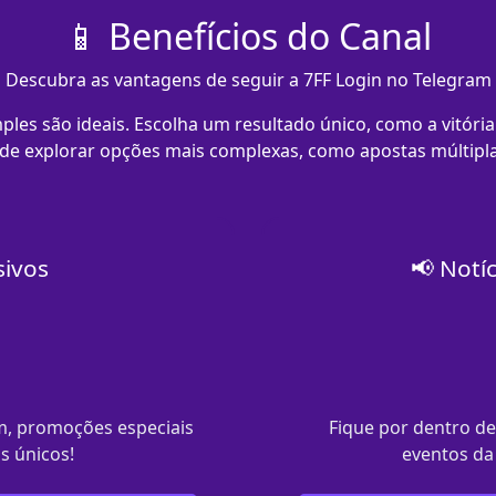
📱 Benefícios do Canal
Descubra as vantagens de seguir a 7FF Login no Telegram
es são ideais. Escolha um resultado único, como a vitória d
de explorar opções mais complexas, como apostas múltipl
sivos
📢 Notí
m, promoções especiais
Fique por dentro d
s únicos!
eventos da