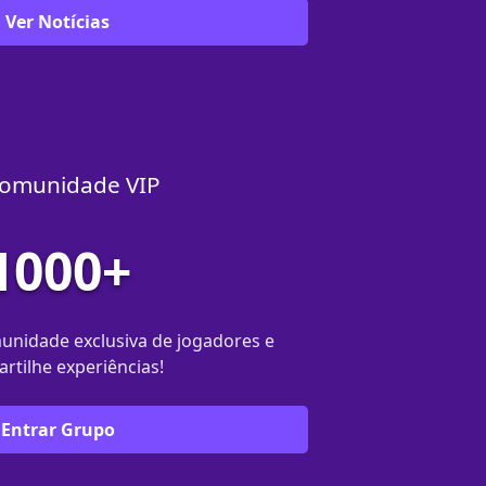
Ver Notícias
Comunidade VIP
1000+
unidade exclusiva de jogadores e
rtilhe experiências!
Entrar Grupo