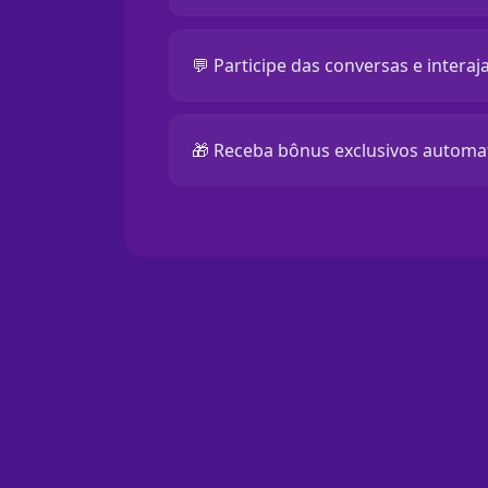
💬 Participe das conversas e interaj
🎁 Receba bônus exclusivos autom