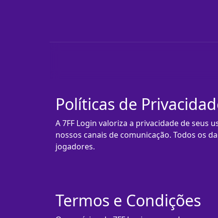
Políticas de Privacida
A 7FF Login valoriza a privacidade de seus
nossos canais de comunicação. Todos os dad
jogadores.
Termos e Condições