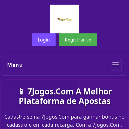
Login
Registrar-se
Menu
📱 7Jogos.Com A Melhor
Plataforma de Apostas
Cadastre-se na 7Jogos.Com para ganhar bônus no
cadastro e em cada recarga. Com a 7Jogos.Com,