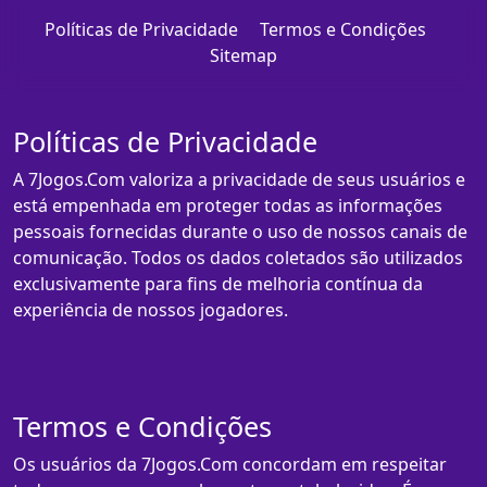
Políticas de Privacidade
Termos e Condições
Sitemap
Políticas de Privacidade
A 7Jogos.Com valoriza a privacidade de seus usuários e
está empenhada em proteger todas as informações
pessoais fornecidas durante o uso de nossos canais de
comunicação. Todos os dados coletados são utilizados
exclusivamente para fins de melhoria contínua da
experiência de nossos jogadores.
Termos e Condições
Os usuários da 7Jogos.Com concordam em respeitar