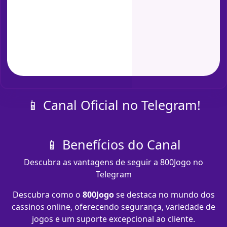
📱 Canal Oficial no Telegram!
📱 Benefícios do Canal
Descubra as vantagens de seguir a 800Jogo no
Telegram
Descubra como o
800Jogo
se destaca no mundo dos
cassinos online, oferecendo segurança, variedade de
jogos e um suporte excepcional ao cliente.