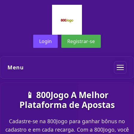
Login
Registrar-se
Menu
📱 800Jogo A Melhor
Plataforma de Apostas
Cadastre-se na 800Jogo para ganhar bônus no
cadastro e em cada recarga. Com a 800Jogo, você