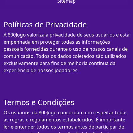
Sitemap
Políticas de Privacidade
A 800Jogo valoriza a privacidade de seus usuários e está
empenhada em proteger todas as informações
pessoais fornecidas durante o uso de nossos canais de
comunicação. Todos os dados coletados são utilizados
exclusivamente para fins de melhoria contínua da
experiência de nossos jogadores.
Termos e Condições
Os usuários da 800Jogo concordam em respeitar todas
as regras e regulamentos estabelecidos. É importante
ler e entender todos os termos antes de participar de