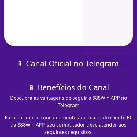
📱 Canal Oficial no Telegram!
📱 Benefícios do Canal
Descubra as vantagens de seguir a 888Win APP no
Telegram
Para garantir o funcionamento adequado do cliente PC
da 888Win APP, seu computador deve atender aos
seguintes requisitos: