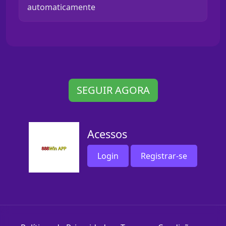
automaticamente
SEGUIR AGORA
Acessos
Login
Registrar-se