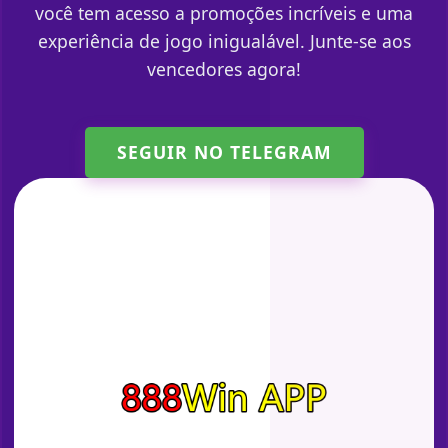
você tem acesso a promoções incríveis e uma
experiência de jogo inigualável. Junte-se aos
vencedores agora!
SEGUIR NO TELEGRAM