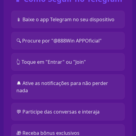
📱 Baixe o app Telegram no seu dispositivo
🔍 Procure por "@888Win APPOficial"
👆 Toque em "Entrar" ou "Join"
🔔 Ative as notificações para não perder
nada
💬 Participe das conversas e interaja
🎁 Receba bônus exclusivos