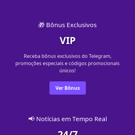
🎁 Bônus Exclusivos
VIP
Receba bônus exclusivos do Telegram,
promoções especiais e códigos promocionais
únicos!
Ver Bônus
📢 Notícias em Tempo Real
24/7