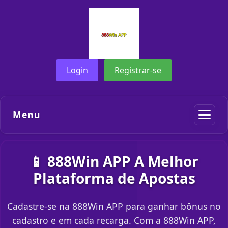
Login
Registrar-se
Menu
📱 888Win APP A Melhor
Plataforma de Apostas
Cadastre-se na 888Win APP para ganhar bônus no
cadastro e em cada recarga. Com a 888Win APP,