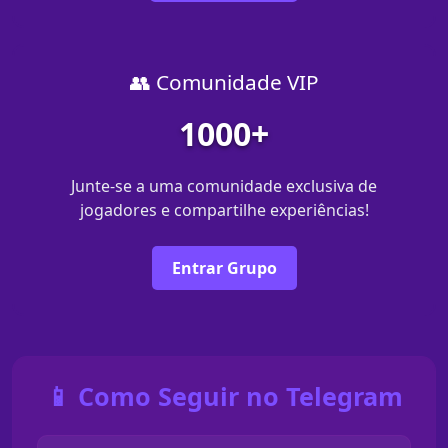
👥 Comunidade VIP
1000+
Junte-se a uma comunidade exclusiva de
jogadores e compartilhe experiências!
Entrar Grupo
📱 Como Seguir no Telegram