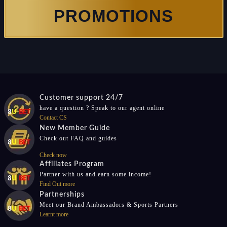
PROMOTIONS
Customer support 24/7
have a question ? Speak to our agent online
Contact CS
New Member Guide
Check out FAQ and guides
Check now
Affiliates Program
Partner with us and earn some income!
Find Out more
Partnerships
Meet our Brand Ambassadors & Sports Partners
Learnt more