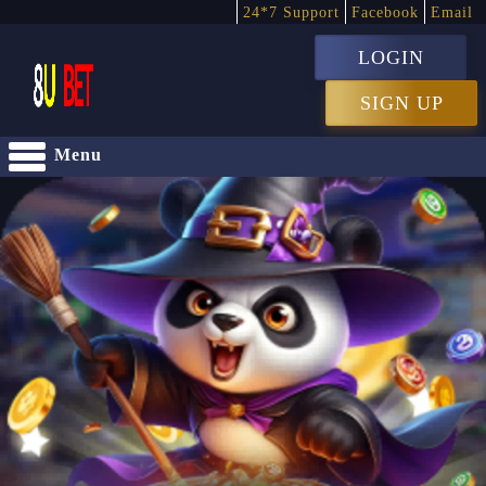
24*7 Support
Facebook
Email
LOGIN
SIGN UP
Menu