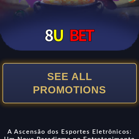
SEE ALL
PROMOTIONS
A Ascensão dos Esportes Eletrônicos: