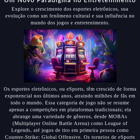
Um Novo Paradigma no Entretenimento
Explore o crescimento dos esportes eletrônicos, sua
evolução como um fenômeno cultural e sua influência no
mundo dos jogos e entretenimento.
Os esportes eletrônicos, ou eSports, têm crescido de forma
exponencial nos últimos anos, atraindo milhões de fãs em
todo o mundo. Essa categoria de jogo não se resume
apenas a competições em plataformas tradicionais; ela
abrange uma variedade de gêneros, desde MOBAs
(Multiplayer Online Battle Arena) como League of
Legends, até jogos de tiro em primeira pessoa como
Counter-Strike: Global Offensive. Os torneios de eSports