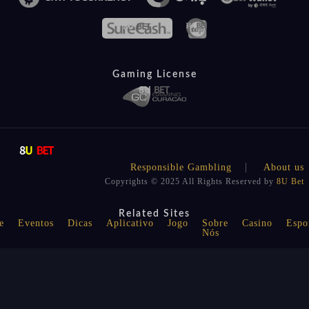
Gaming License
Responsible Gambling
About us
Copyrights © 2025 All Rights Reserved by
8U Bet
Related Sites
e
Eventos
Dicas
Aplicativo
Jogo
Sobre
Casino
Espo
Nós