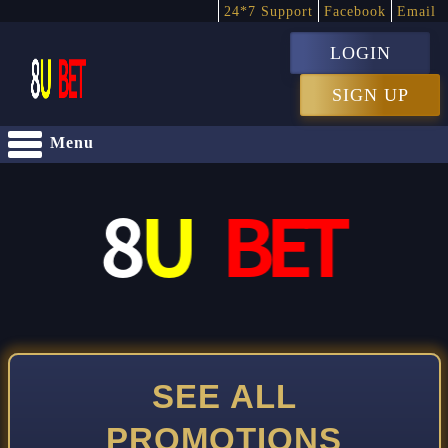
24*7 Support
Facebook
Email
LOGIN
SIGN UP
Menu
SEE ALL
PROMOTIONS